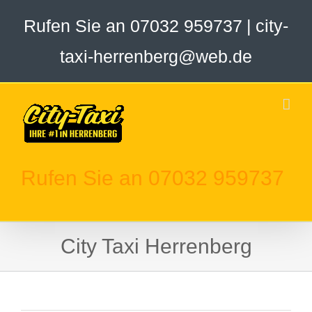
Zum
Rufen Sie an 07032 959737
|
city-
Inhalt
springen
taxi-herrenberg@web.de
Rufen Sie an 07032 959737
City Taxi Herrenberg