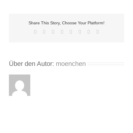
Taxi
Herrenberg
Share This Story, Choose Your Platform!
Facebook
X
Reddit
LinkedIn
Tumblr
Pinterest
Vk
E-
Mail
Über den Autor:
moenchen