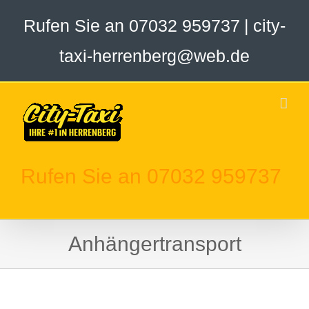
Zum
Rufen Sie an 07032 959737
|
city-
Inhalt
springen
taxi-herrenberg@web.de
Rufen Sie an 07032 959737
Anhängertransport