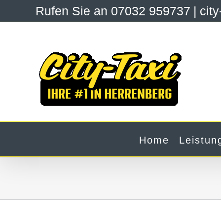
Zum
Rufen Sie an 07032 959737
|
cit
Inhalt
springen
Home
Leistun