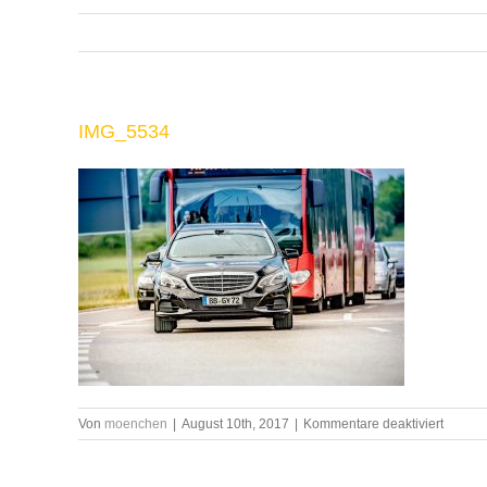
IMG_5534
für
Von
moenchen
|
August 10th, 2017
|
Kommentare deaktiviert
IMG_5