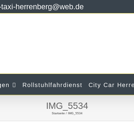
y-taxi-herrenberg@web.de
gen
Rollstuhlfahrdienst
City Car Herr
IMG_5534
Startseite
IMG_5534