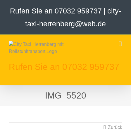
Zum
Rufen Sie an 07032 959737
|
city-
Inhalt
springen
taxi-herrenberg@web.de
Rufen Sie an 07032 959737
IMG_5520
Zurück