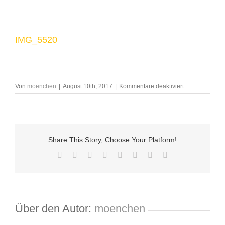
IMG_5520
für
Von
moenchen
|
August 10th, 2017
|
Kommentare deaktiviert
IMG_5520
Share This Story, Choose Your Platform!
Facebook
X
Reddit
LinkedIn
Tumblr
Pinterest
Vk
E-
Mail
Über den Autor:
moenchen