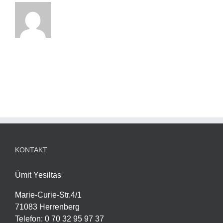
KONTAKT
Ümit Yesiltas
Marie-Curie-Str.4/1
71083 Herrenberg
Telefon
:
0 70 32 95 97 37