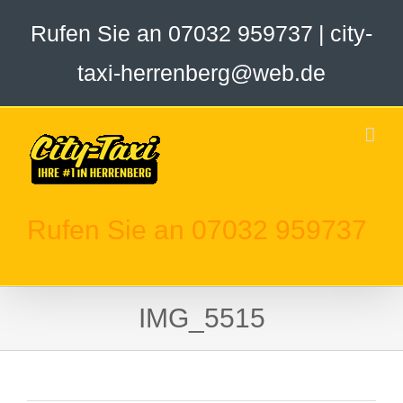
Zum
Rufen Sie an 07032 959737
|
city-
Inhalt
springen
taxi-herrenberg@web.de
Rufen Sie an 07032 959737
IMG_5515