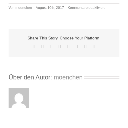
für
Von
moenchen
|
August 10th, 2017
|
Kommentare deaktiviert
IMG_5515
Share This Story, Choose Your Platform!
Facebook
X
Reddit
LinkedIn
Tumblr
Pinterest
Vk
E-
Mail
Über den Autor:
moenchen