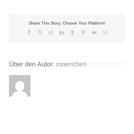
Taxi
Herrenberg
Share This Story, Choose Your Platform!
Facebook
X
Reddit
LinkedIn
Tumblr
Pinterest
Vk
E-
Mail
Über den Autor:
moenchen