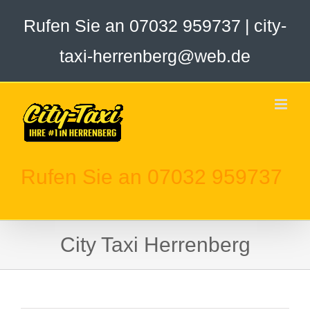
Zum
Rufen Sie an 07032 959737
|
city-
Inhalt
springen
taxi-herrenberg@web.de
Rufen Sie an 07032 959737
City Taxi Herrenberg