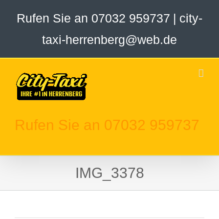
Zum
Rufen Sie an 07032 959737
|
city-
Inhalt
springen
taxi-herrenberg@web.de
Rufen Sie an 07032 959737
IMG_3378