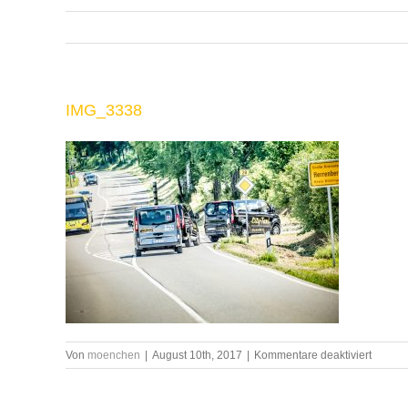
IMG_3338
für
Von
moenchen
|
August 10th, 2017
|
Kommentare deaktiviert
IMG_3