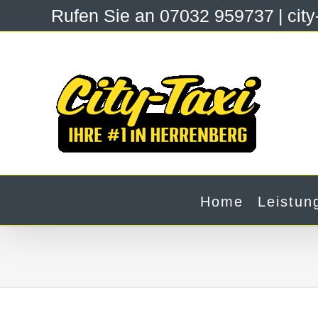
Zum
Rufen Sie an 07032 959737
|
cit
Inhalt
springen
Home
Leistun