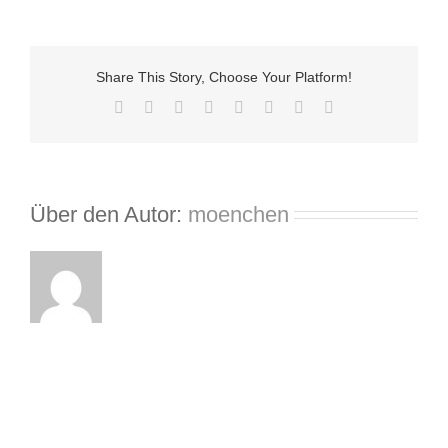
Taxi
Herrenberg
Share This Story, Choose Your Platform!
Facebook
X
Reddit
LinkedIn
Tumblr
Pinterest
Vk
E-
Mail
Über den Autor:
moenchen