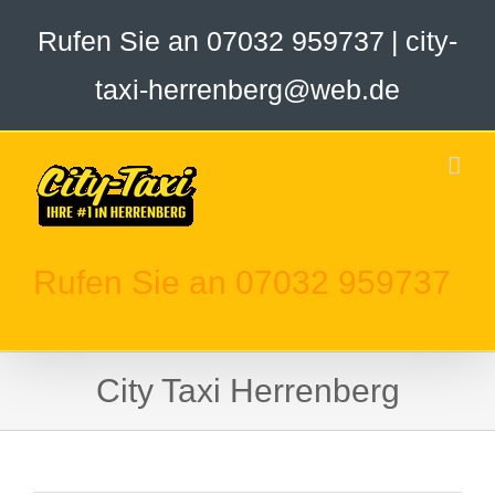
Zum
Rufen Sie an 07032 959737
|
city-
Inhalt
springen
taxi-herrenberg@web.de
Rufen Sie an 07032 959737
City Taxi Herrenberg