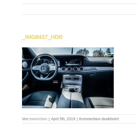
_IMG8437_HDR
für
Von
moenchen
|
April 5th, 2019
|
Kommentare deaktiviert
_IMG8437