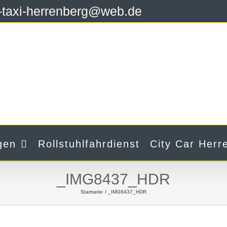
y-taxi-herrenberg@web.de
gen
Rollstuhlfahrdienst
City Car Herr
_IMG8437_HDR
Startseite
_IMG8437_HDR