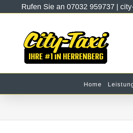
Zum
Rufen Sie an 07032 959737
|
cit
Inhalt
springen
Home
Leistun