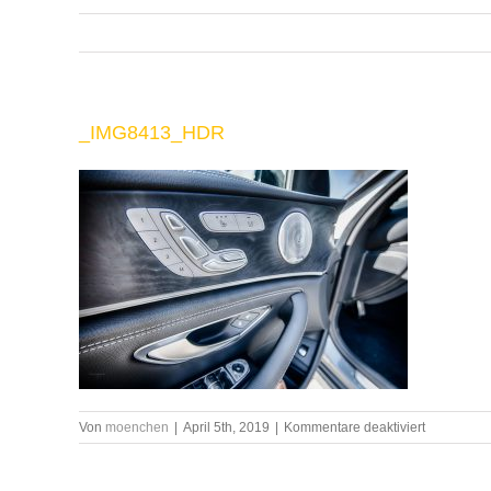
_IMG8413_HDR
für
Von
moenchen
|
April 5th, 2019
|
Kommentare deaktiviert
_IMG8413