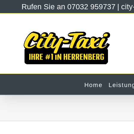
Zum
Rufen Sie an 07032 959737
|
cit
Inhalt
springen
Home
Leistun