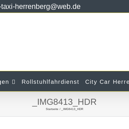
y-taxi-herrenberg@web.de
gen
Rollstuhlfahrdienst
City Car Herr
_IMG8413_HDR
Startseite
_IMG8413_HDR