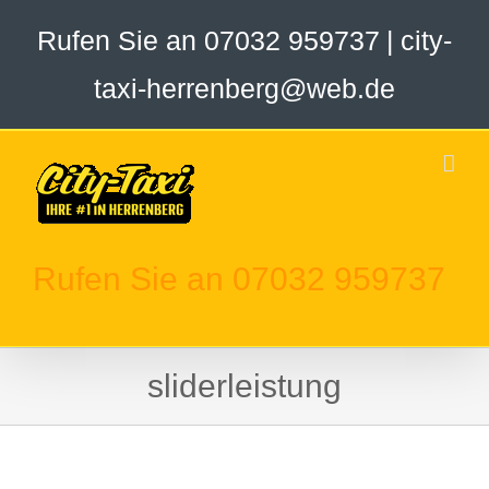
Zum
Rufen Sie an 07032 959737
|
city-
Inhalt
springen
taxi-herrenberg@web.de
Rufen Sie an 07032 959737
sliderleistung